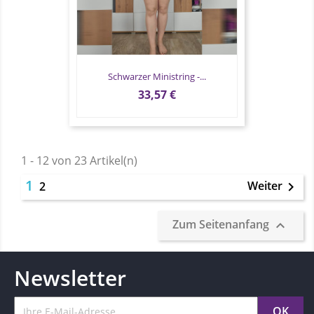
Schwarzer Ministring -...
Preis
33,57 €
1 - 12 von 23 Artikel(n)
1
Weiter
2

Zum Seitenanfang

Newsletter