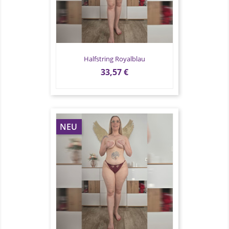
Halfstring Royalblau
Preis
33,57 €
NEU