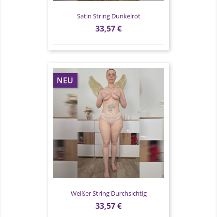
Satin String Dunkelrot
Preis
33,57 €
NEU
Weißer String Durchsichtig
Preis
33,57 €