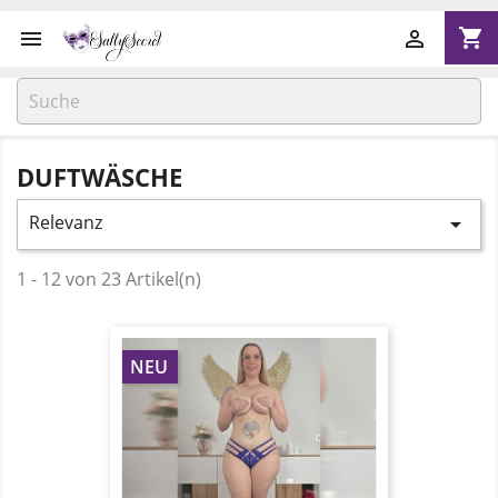
shopping_cart


DUFTWÄSCHE
Relevanz

1 - 12 von 23 Artikel(n)
NEU