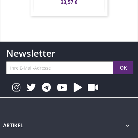
Preis
33,57 €
Newsletter
ARTIKEL
