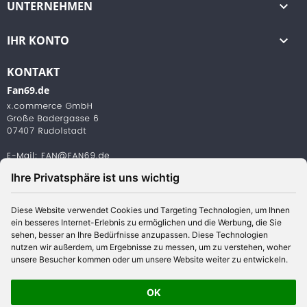
UNTERNEHMEN

IHR KONTO

KONTAKT
Fan69.de
Ihre Privatsphäre ist uns wichtig
Diese Website verwendet Cookies und Targeting Technologien, um Ihnen
ein besseres Internet-Erlebnis zu ermöglichen und die Werbung, die Sie
© 2026 www.sallysecret.de | Alle Preise verstehen sich inklusive
sehen, besser an Ihre Bedürfnisse anzupassen. Diese Technologien
Mehrwertsteuer und zzgl. Versandkosten
nutzen wir außerdem, um Ergebnisse zu messen, um zu verstehen, woher
unsere Besucher kommen oder um unsere Website weiter zu entwickeln.
OK